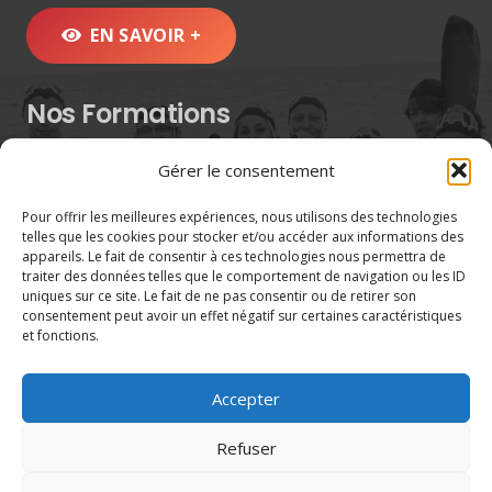
EN SAVOIR +
Nos Formations
Formations Aquatiques
Gérer le consentement
Formations Citoyennes
Pour offrir les meilleures expériences, nous utilisons des technologies
Formations Opérationnelles
telles que les cookies pour stocker et/ou accéder aux informations des
Formations Pédagogiques
appareils. Le fait de consentir à ces technologies nous permettra de
traiter des données telles que le comportement de navigation ou les ID
Sauvetage sportif
uniques sur ce site. Le fait de ne pas consentir ou de retirer son
Calendrier
consentement peut avoir un effet négatif sur certaines caractéristiques
et fonctions.
Organiser un événement
Accepter
Contacts
Refuser
Permanence 06 36 72 93 69