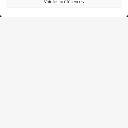
Voir les préférences
304 route de Revel, 31400 Toulouse
© 2010 – 2026 Club de Sauvetage Toulousain
Home
Mentions légales